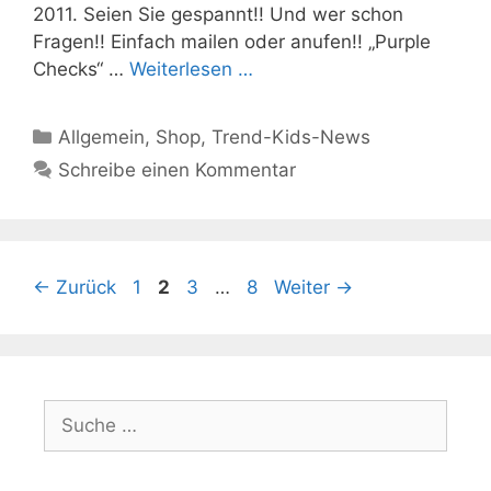
2011. Seien Sie gespannt!! Und wer schon
Fragen!! Einfach mailen oder anufen!! „Purple
Checks“ …
Weiterlesen …
Kategorien
Allgemein
,
Shop
,
Trend-Kids-News
Schreibe einen Kommentar
Seite
Seite
Seite
Seite
←
Zurück
1
2
3
…
8
Weiter
→
Suche
nach: