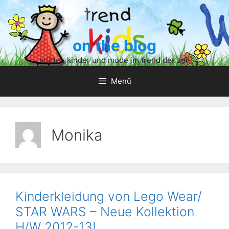
Zum
Inhalt
springen
on the blog
mütter, kinder und mode im trend der zeit
Menü
Monika
Kinderkleidung von Lego Wear/
STAR WARS – Neue Kollektion
H/W 2012-13!