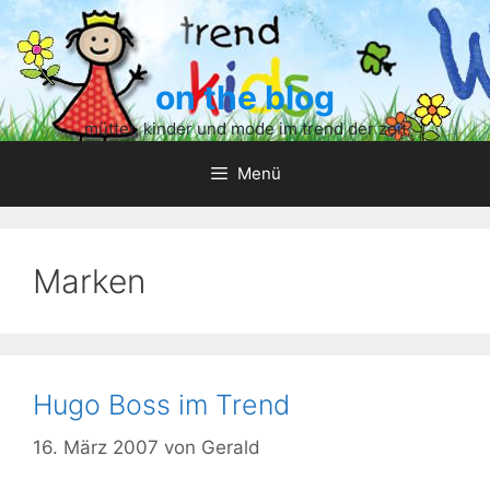
Zum
Inhalt
springen
on the blog
mütter, kinder und mode im trend der zeit
Menü
Marken
Hugo Boss im Trend
16. März 2007
von
Gerald