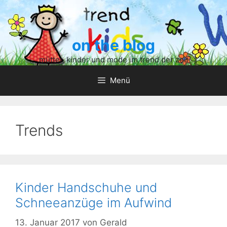
Zum
Inhalt
springen
on the blog
mütter, kinder und mode im trend der zeit
Menü
Trends
Kinder Handschuhe und
Schneeanzüge im Aufwind
13. Januar 2017
von
Gerald