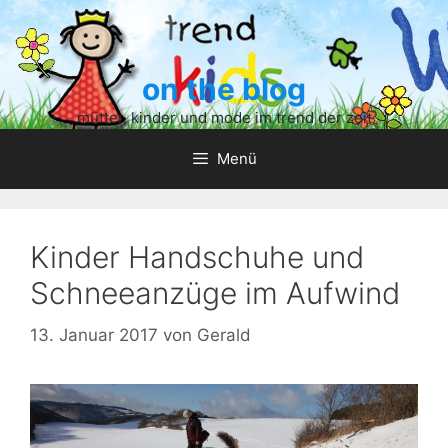
Zum
Inhalt
springen
on the blog
mütter, kinder und mode im trend der zeit
Menü
Kinder Handschuhe und
Schneeanzüge im Aufwind
13. Januar 2017
von
Gerald