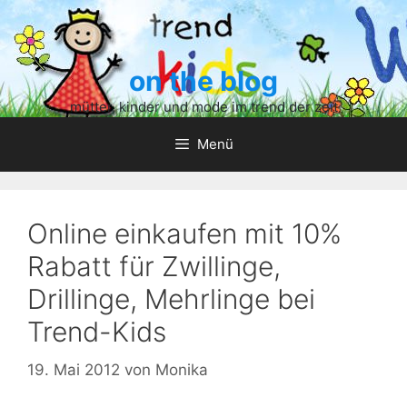
Zum
Inhalt
springen
on the blog
mütter, kinder und mode im trend der zeit
Menü
Online einkaufen mit 10%
Rabatt für Zwillinge,
Drillinge, Mehrlinge bei
Trend-Kids
19. Mai 2012
von
Monika