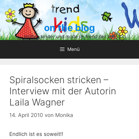
Zum
Inhalt
springen
on the blog
mütter, kinder und mode im trend der zeit
Menü
Spiralsocken stricken –
Interview mit der Autorin
Laila Wagner
14. April 2010
von
Monika
Endlich ist es soweit!!