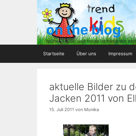
Zum
Inhalt
springen
on the blog
mütter, kinder und mode im trend der zeit
Startseite
Über uns
Impressum
aktuelle Bilder zu 
Jacken 2011 von E
15. Juli 2011
von
Monika