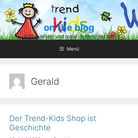
Zum
Inhalt
springen
on the blog
mütter, kinder und mode im trend der zeit
Menü
Gerald
Der Trend-Kids Shop ist
Geschichte