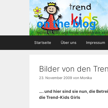
Zum
Inhalt
springen
on the blog
mütter, kinder und mode im trend der zeit
Startseite
Über uns
Impressum
Bilder von den Tren
23. November 2009
von
Monika
…. und hier sind sie nun, die Bet
die Trend-Kids Girls