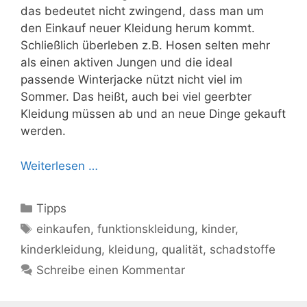
das bedeutet nicht zwingend, dass man um
den Einkauf neuer Kleidung herum kommt.
Schließlich überleben z.B. Hosen selten mehr
als einen aktiven Jungen und die ideal
passende Winterjacke nützt nicht viel im
Sommer. Das heißt, auch bei viel geerbter
Kleidung müssen ab und an neue Dinge gekauft
werden.
Tipps
Weiterlesen …
für
den
Kategorien
Tipps
Kauf
Schlagwörter
einkaufen
,
funktionskleidung
,
kinder
,
von
kinderkleidung
,
kleidung
,
qualität
,
schadstoffe
Kinderkleidung
Schreibe einen Kommentar