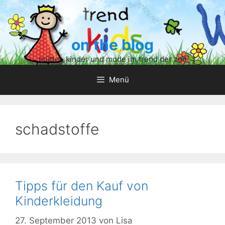
Zum
Inhalt
springen
on the blog
mütter, kinder und mode im trend der zeit
Menü
schadstoffe
Tipps für den Kauf von
Kinderkleidung
27. September 2013
von
Lisa